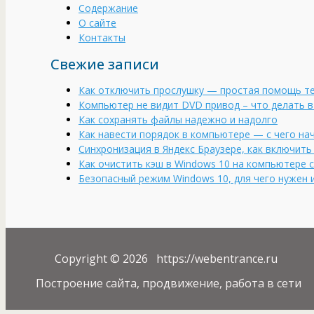
Содержание
О сайте
Контакты
Свежие записи
Как отключить прослушку — простая помощь т
Компьютер не видит DVD привод – что делать в
Как сохранять файлы надежно и надолго
Как навести порядок в компьютере — с чего на
Cинхронизация в Яндекс Браузере, как включит
Как очистить кэш в Windows 10 на компьютере 
Безопасный режим Windows 10, для чего нужен и
Copyright © 2026 https://webentrance.ru
Построение сайта, продвижение, работа в сети