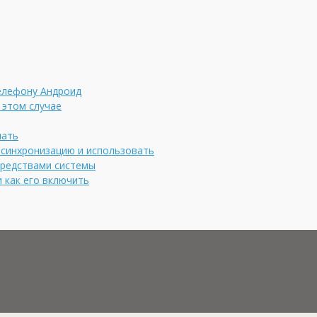
елефону Андроид
 этом случае
чать
ь синхронизацию и использовать
средствами системы
 как его включить