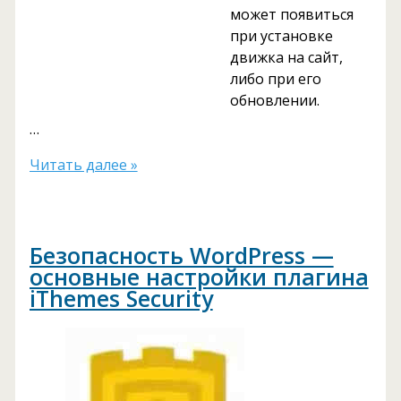
может появиться
при установке
движка на сайт,
либо при его
обновлении.
…
Критическая
Читать далее »
ошибка
500
на
Безопасность WordPress —
сайте
основные настройки плагина
под
iThemes Security
управлением
WordPress