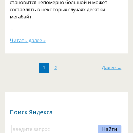
становится непомерно большой и может
составлять в некоторых случаях десятки
мегабайт.
…
Как
Читать далее »
ускорить
сайт
на
1
2
Далее
→
WordPress
и
разгрузить
хостинг
Поиск Яндекса