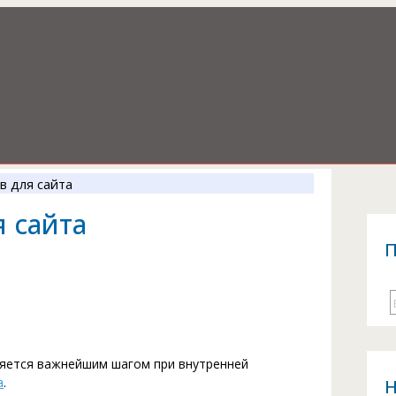
в для сайта
 сайта
П
ляется важнейшим шагом при внутренней
а
.
Н