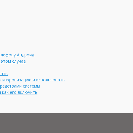
елефону Андроид
 этом случае
чать
ь синхронизацию и использовать
средствами системы
 как его включить