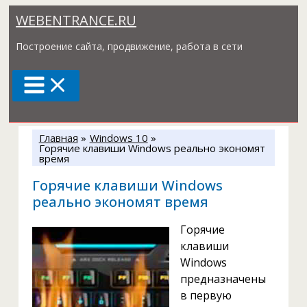
Перейти
WEBENTRANCE.RU
к
содержимому
Построение сайта, продвижение, работа в сети
Главная
Windows 10
Горячие клавиши Windows реально экономят
время
Горячие клавиши Windows
реально экономят время
Горячие
клавиши
Windows
предназначены
в первую