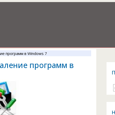
ие программ в Windows 7
даление программ в
П
Н