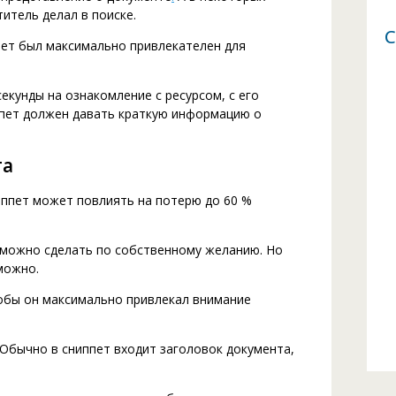
титель делал в поиске.
С
пет был максимально привлекателен для
екунды на ознакомление с ресурсом, с его
ппет должен давать краткую информацию о
та
иппет может повлиять на потерю до 60 %
озможно сделать по собственному желанию. Но
можно.
тобы он максимально привлекал внимание
Обычно в сниппет входит заголовок документа,