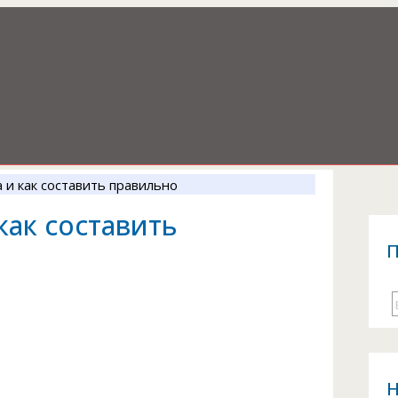
а и как составить правильно
как составить
П
Н