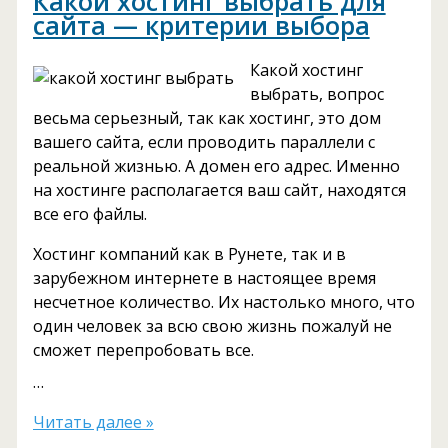
Какой хостинг выбрать для
сайта — критерии выбора
как
подобрать
и
Какой хостинг
где
выбрать, вопрос
приобрести
весьма серьезный, так как хостинг, это дом
вашего сайта, если проводить параллели с
реальной жизнью. А домен его адрес. Именно
на хостинге располагается ваш сайт, находятся
все его файлы.
Хостинг компаний как в Рунете, так и в
зарубежном интернете в настоящее время
несчетное количество. Их настолько много, что
один человек за всю свою жизнь пожалуй не
сможет перепробовать все.
…
Какой
Читать далее »
хостинг