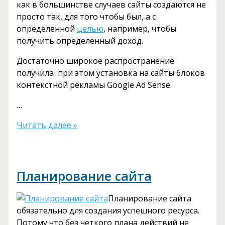
как в большинстве случаев сайты создаются не
просто так, для того чтобы был, а с
определенной
целью
, например, чтобы
получить определенный доход.
Достаточно широкое распространение
получила при этом установка на сайты блоков
контекстной рекламы Google Ad Sense.
…
Выбор
Читать далее »
тематики
сайта,
основные
Планирование сайта
параметры
выбора
Планирование сайта
обязательно для создания успешного ресурса.
Потому что без четкого плана действий не