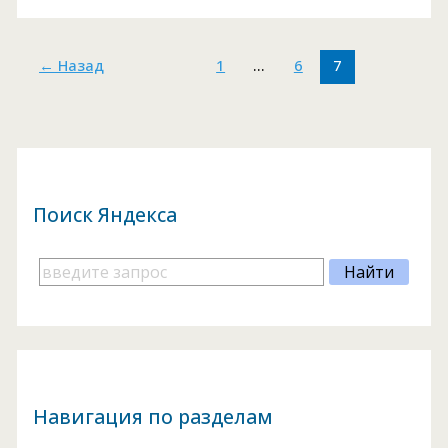
выбрать
для
←
Назад
1
…
6
7
сайта
—
критерии
выбора
Поиск Яндекса
Навигация по разделам